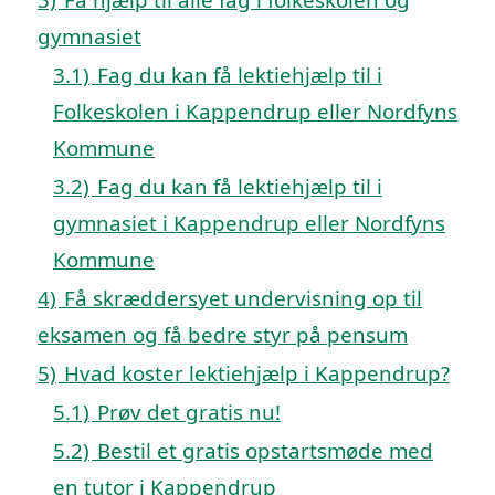
gymnasiet
3.1)
Fag du kan få lektiehjælp til i
Folkeskolen i Kappendrup eller Nordfyns
Kommune
3.2)
Fag du kan få lektiehjælp til i
gymnasiet i Kappendrup eller Nordfyns
Kommune
4)
Få skræddersyet undervisning op til
eksamen og få bedre styr på pensum
5)
Hvad koster lektiehjælp i Kappendrup?
5.1)
Prøv det gratis nu!
5.2)
Bestil et gratis opstartsmøde med
en tutor i Kappendrup