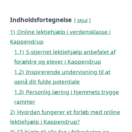
Indholdsfortegnelse
skjul
1)
Online lektiehjælp i verdensklasse i
Kappendrup
1.1)
5-stjernet lektiehjælp anbefalet af
forældre og elever i Kappendrup
1.2)
Inspirerende undervisning til at
opnå dit fulde potentiale
1.3)
Personlig læring i hjemmets trygge
rammer
2)
Hvordan fungerer et forløb med online
lektiehjælp i Kappendrup?
3)
Få hjælp til alle fag i folkeskolen og