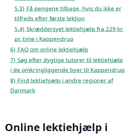
5.3)
Få pengene tilbage, hvis du ikke er
tilfreds efter første lektion
5.4)
Skræddersyet lektiehjælp fra 229 kr.
pr. time i Kappendrup
6)
FAQ om online lektiehjælp
7)
Søg efter dygtige tutorer til lektiehjælp
i de omkringliggende byer til Kappendrup
8)
Find lektiehjælp i andre regioner af
Danmark
Online lektiehjælp i