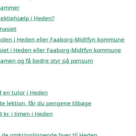
 rammer
lektiehjælp i Heden?
mnasiet
eskolen i Heden eller Faaborg-Midtfyn kommune
nasiet i Heden eller Faaborg-Midtfyn kommune
ksamen og få bedre styr på pensum
 en tutor i Heden
ste lektion, får du pengene tilbage
 kr. i timen i Heden
p i de omkringliggende byer til Heden