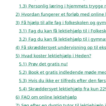
1.3)
Personlig læring i hjemmets trygge
2)
Hvordan fungerer et forløb med online 
3)
Få hjælp til alle fag i folkeskolen og gy
3.1)
Fag du kan få lektiehjælp til i Folk
3.2)
Fag du kan få lektiehjælp til i gym
4)
Få skræddersyet undervisning op til e
5)
Hvad koster lektiehjælp i Heden?
5.1)
Prøv det gratis nu!
5.2)
Book et gratis indledende møde med
5.3)
Hvis du ikke er tilfreds efter den før
5.4)
Skræddersyet lektiehjælp fra kun 229
6)
FAQ om online lektiehjælp
7)
Søg efter en dygtig tutor til lektiehjæl