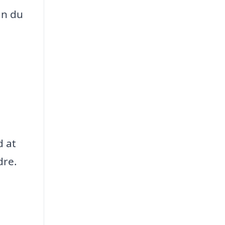
an du
d at
dre.