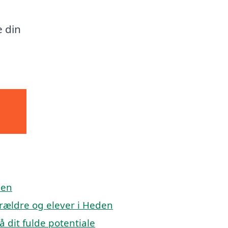
e din
den
forældre og elever i Heden
å dit fulde potentiale