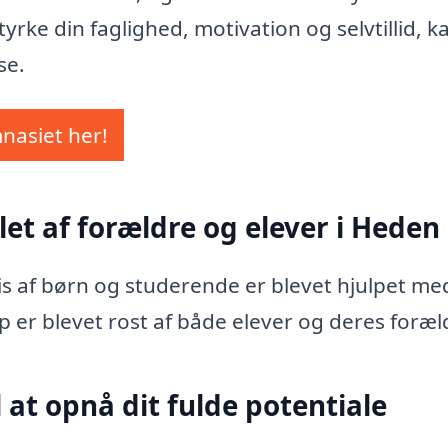
yrke din faglighed, motivation og selvtillid, k
se.
mnasiet her!
let af forældre og elever i Heden
vis af børn og studerende er blevet hjulpet me
p er blevet rost af både elever og deres foræl
 at opnå dit fulde potentiale