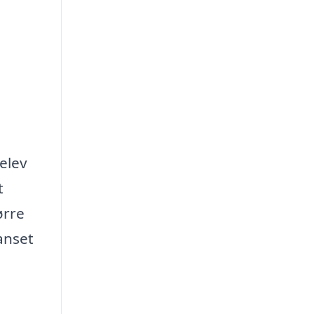
elev
t
ørre
uanset