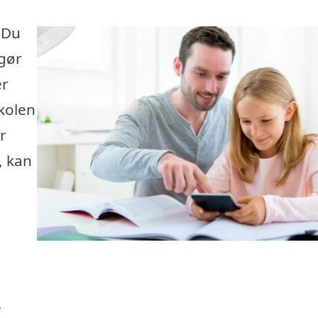
 Du
 gør
er
skolen
r
, kan
e