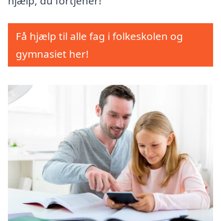
hjælp, du fortjener!
Få hjælp til alle fag i folkeskolen og
gymnasiet her!