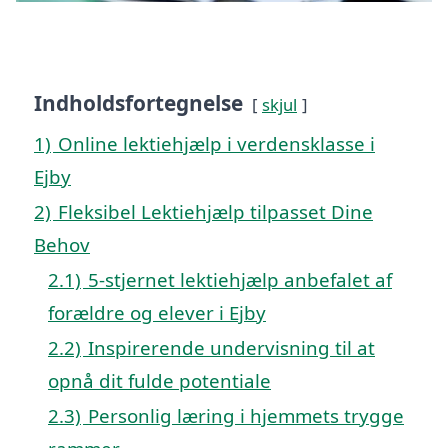
Indholdsfortegnelse
skjul
1)
Online lektiehjælp i verdensklasse i
Ejby
2)
Fleksibel Lektiehjælp tilpasset Dine
Behov
2.1)
5-stjernet lektiehjælp anbefalet af
forældre og elever i Ejby
2.2)
Inspirerende undervisning til at
opnå dit fulde potentiale
2.3)
Personlig læring i hjemmets trygge