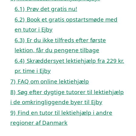
6.1)
Prøv det gratis nu!
6.2)
Book et gratis opstartsmøde med
en tutor i Ejby
6.3)
Er du ikke tilfreds efter første
lektion, får du pengene tilbage
6.4)
Skræddersyet lektiehjælp fra 229 kr.
pr. time i Ejby
7)
FAQ om online lektiehjælp
8)
Søg efter dygtige tutorer til lektiehjælp
i de omkringliggende byer til Ejby
9)
Find en tutor til lektiehjælp i andre
regioner af Danmark